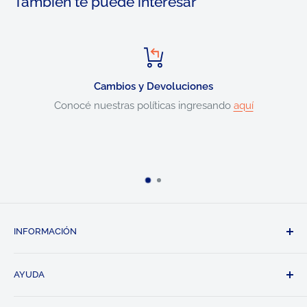
También te puede interesar
Cambios y Devoluciones
Conocé nuestras políticas ingresando
aquí
Servi
INFORMACIÓN
Políticas de Envío
AYUDA
Políticas de Privacidad
Términos y Condiciones
Contacto