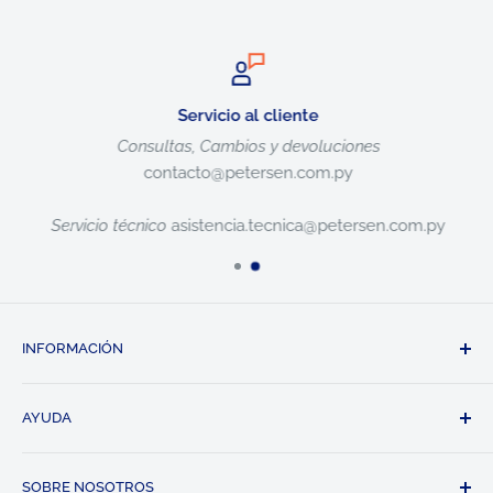
Servicio al cliente
Consultas, Cambios y devoluciones
contacto@petersen.com.py
Servicio técnico
asistencia.tecnica@petersen.com.py
INFORMACIÓN
Políticas de Envío
AYUDA
Políticas de Privacidad
Términos y Condiciones
Contacto
SOBRE NOSOTROS
Garantías del Producto