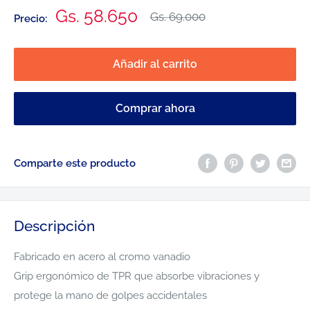
Precio
Gs. 58.650
Precio
Gs. 69.000
Precio:
habitual
de
venta
Añadir al carrito
Comprar ahora
Comparte este producto
Descripción
Fabricado en acero al cromo vanadio
Grip ergonómico de TPR que absorbe vibraciones y
protege la mano de golpes accidentales