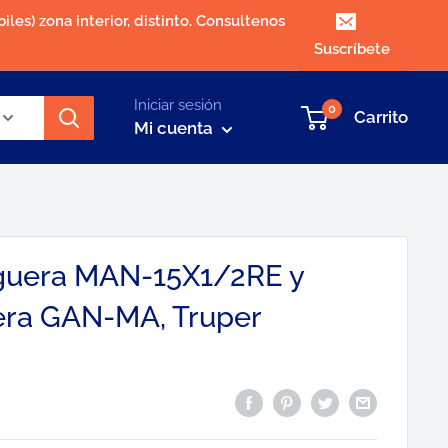
iles) zona interior, distinto. Consultenos
Suscríbete
Iniciar sesión
0
Carrito
Mi cuenta
uera MAN-15X1/2RE y
ra GAN-MA, Truper