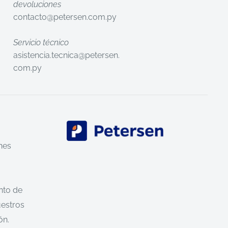
devoluciones
contacto@petersen.com.py
Servicio técnico
asistencia.tecnica@petersen.
com.py
nes
nto de
uestros
ón.