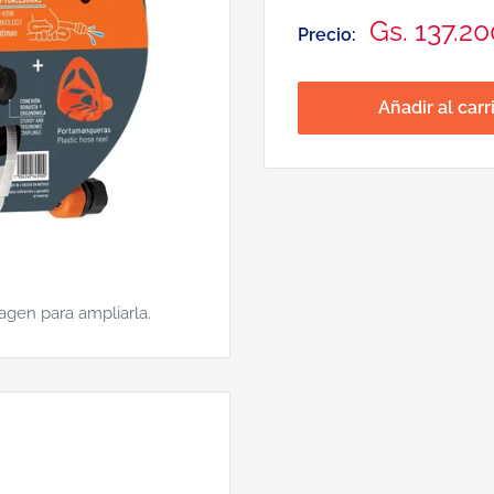
Precio
Gs. 137.20
Precio:
de
venta
Añadir al carr
magen para ampliarla.