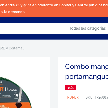
zan entre 24 y 48hs en adelante en Capital y Central (en días háb
a alta demanda.
Todas las categorias
E y portama...
Combo mang
portamangue
15%
TRUPER
SKU:
TR10883