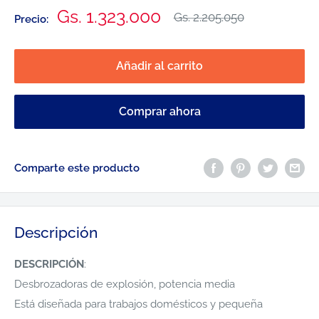
Precio
Gs. 1.323.000
Precio
Gs. 2.205.050
Precio:
habitual
de
venta
Añadir al carrito
Comprar ahora
Comparte este producto
Descripción
DESCRIPCIÓN
:
Desbrozadoras de explosión, potencia media
Está diseñada para trabajos domésticos y pequeña