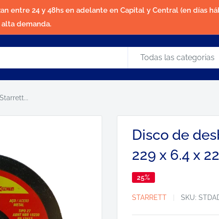
zan entre 24 y 48hs en adelante en Capital y Central (en días háb
a alta demanda.
Todas las categorias
arrett...
Disco de des
229 x 6.4 x 
25%
STARRETT
SKU:
STDA