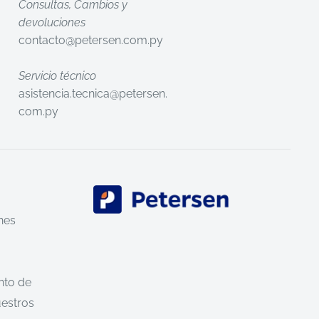
Consultas, Cambios y
devoluciones
contacto@petersen.com.py
Servicio técnico
asistencia.tecnica@petersen.
com.py
nes
nto de
uestros