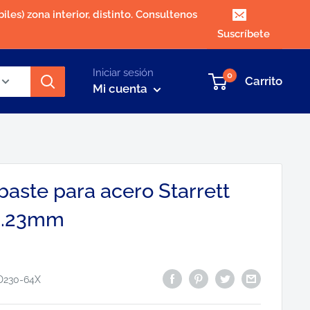
iles) zona interior, distinto. Consultenos
Suscríbete
Iniciar sesión
0
Carrito
Mi cuenta
baste para acero Starrett
22.23mm
D230-64X