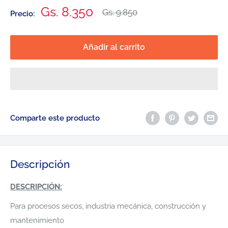
Precio
Gs. 8.350
Precio
Gs. 9.850
Precio:
habitual
de
venta
Añadir al carrito
Comparte este producto
Descripción
DESCRIPCIÓN:
Para procesos secos, industria mecánica, construcción y
mantenimiento