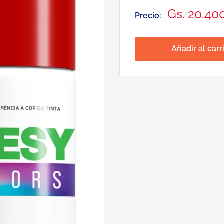
Precio
Gs. 20.40
Precio:
de
venta
Añadir al carr