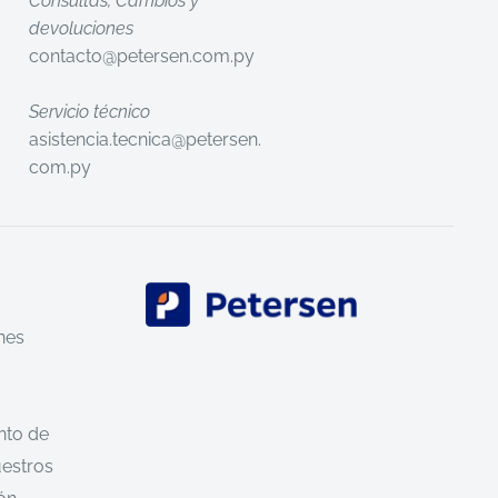
Consultas, Cambios y
devoluciones
contacto@petersen.com.py
Servicio técnico
asistencia.tecnica@petersen.
com.py
nes
nto de
uestros