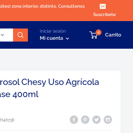
iles) zona interior, distinto. Consultenos
Suscríbete
Iniciar sesión
0
Carrito
Mi cuenta
erosol Chesy Uso Agrícola
ase 400ml
H46738