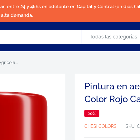
zan entre 24 y 48hs en adelante en Capital y Central (en días háb
a alta demanda.
Todas las categorias
rícola...
Pintura en a
Color Rojo C
20%
CHESI COLORS
SKU:
C