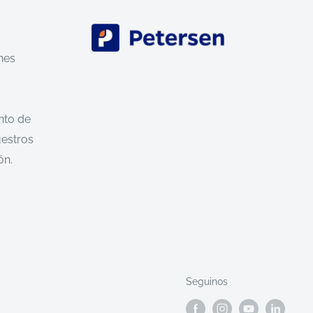
nes
nto de
uestros
ón.
Seguinos