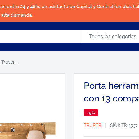
zan entre 24 y 48hs en adelante en Capital y Central (en días háb
a alta demanda.
Todas las categorias
Truper ...
Porta herram
con 13 comp
15%
TRUPER
SKU:
TR11537