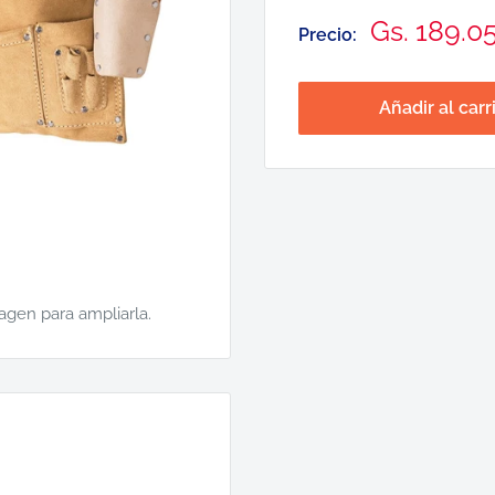
Precio
Gs. 189.0
Precio:
de
venta
Añadir al carr
magen para ampliarla.