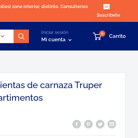
iles) zona interior, distinto. Consultenos
Suscríbete
Iniciar sesión
0
Carrito
Mi cuenta
ientas de carnaza Truper
artimentos