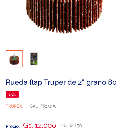
Rueda flap Truper de 2", grano 80
15%
TRUPER
SKU:
TR13038
Precio
Gs. 12.000
Precio
Gs. 14.150
Precio: