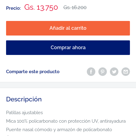
Precio
Gs. 13.750
Precio
Gs. 16.200
Precio:
habitual
de
venta
Añadir al carrito
Comprar ahora
Comparte este producto
Descripción
Patillas ajustables
Mica 100% policarbonato con protección UV, antirayadura
Puente nasal cómodo y armazón de policarbonato